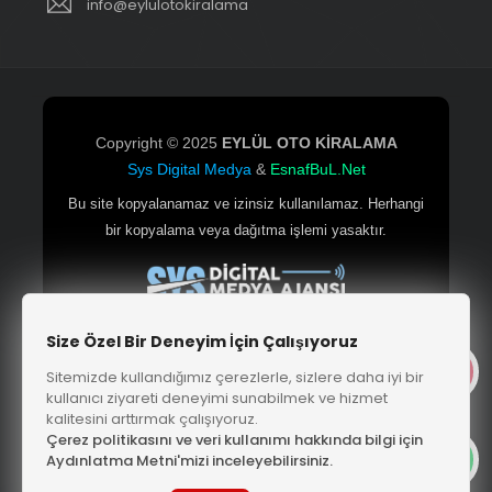
info@eylulotokiralama
Copyright © 2025
EYLÜL OTO KİRALAMA
Sys Digital Medya
&
EsnafBuL.Net
Bu site kopyalanamaz ve izinsiz kullanılamaz. Herhangi
bir kopyalama veya dağıtma işlemi yasaktır.
Size Özel Bir Deneyim İçin Çalışıyoruz
Sitemizde kullandığımız çerezlerle, sizlere daha iyi bir
Çerkezköy Web Tasarım
|
SEO & Yazılım Hizmetleri
kullanıcı ziyareti deneyimi sunabilmek ve hizmet
kalitesini arttırmak çalışıyoruz.
|
EsnafBuL.Net Firma Rehberi
Çerez politikasını ve veri kullanımı hakkında bilgi için
Aydınlatma Metni'mizi inceleyebilirsiniz.
Google Harita Konumumuz