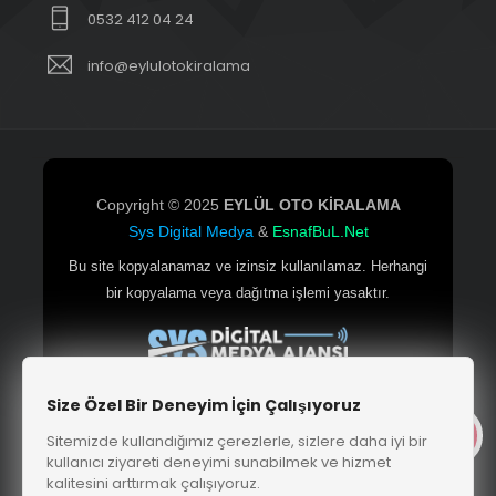
0532 412 04 24
info@eylulotokiralama
Copyright © 2025
EYLÜL OTO KİRALAMA
Sys Digital Medya
&
EsnafBuL.Net
Bu site kopyalanamaz ve izinsiz kullanılamaz. Herhangi
bir kopyalama veya dağıtma işlemi yasaktır.
Size Özel Bir Deneyim İçin Çalışıyoruz
Sitemizde kullandığımız çerezlerle, sizlere daha iyi bir
kullanıcı ziyareti deneyimi sunabilmek ve hizmet
Çerkezköy Web Tasarım
|
SEO & Yazılım Hizmetleri
kalitesini arttırmak çalışıyoruz.
|
EsnafBuL.Net Firma Rehberi