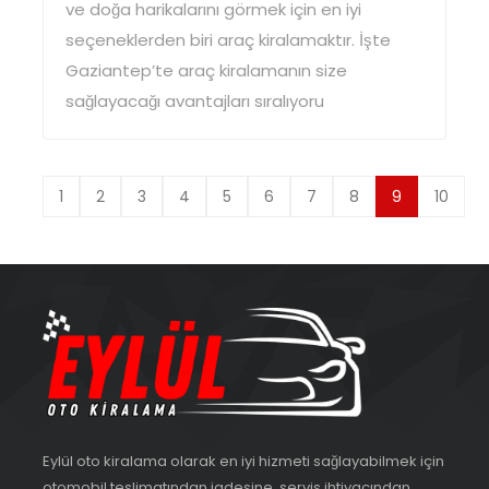
ve doğa harikalarını görmek için en iyi
seçeneklerden biri araç kiralamaktır. İşte
Gaziantep’te araç kiralamanın size
sağlayacağı avantajları sıralıyoru
1
2
3
4
5
6
7
8
9
10
Eylül oto kiralama olarak en iyi hizmeti sağlayabilmek için
otomobil teslimatından iadesine, servis ihtiyacından