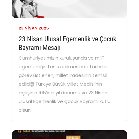
23 NISAN
2025
23 Nisan Ulusal Egemenlik ve Çocuk
Bayramı Mesajı
Cumhuriyetimizin kuruluşunda ve millî
egemenliğin tesis edilmesinde tarihi bir
görev üstlenen, millet iradesinin temsil
edildiği Türkiye Büyük Millet Meclisi’nin
açılışının 105’inci yıl dönümü ve 23 Nisan
Ulusal Egemenlik ve Çocuk Bayramı kutlu
olsun.