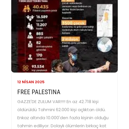
12 NISAN
2025
FREE PALESTINA
GAZZE'DE ZULUM VAR!!!! En az 42.718 kişi
öldürüldü Tahmini 62.000 kişi açlıktan öldü.
Enkaz altında 10.000'den fazla kişinin olduğu
tahmin ediliyor. Dolaylı ölümlerin birkaç kat