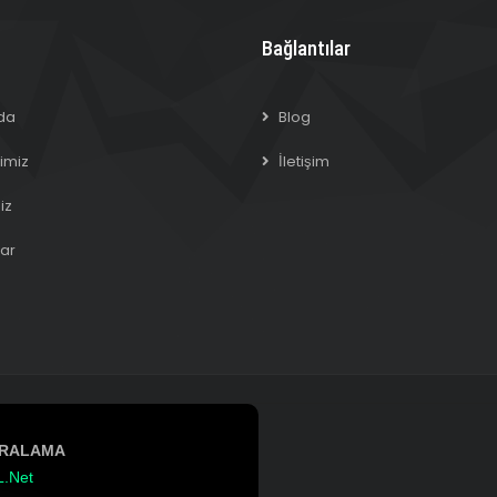
Bağlantılar
da
Blog
imiz
İletişim
iz
ar
İRALAMA
L.Net