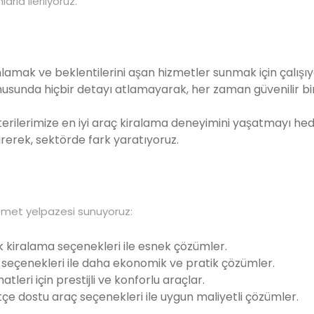
la ilerliyoruz.
nlamak ve beklentilerini aşan hizmetler sunmak için çalışıy
nusunda hiçbir detayı atlamayarak, her zaman güvenilir bi
ilerimize en iyi araç kiralama deneyimini yaşatmayı hede
tirerek, sektörde fark yaratıyoruz.
hizmet yelpazesi sunuyoruz:
k kiralama seçenekleri ile esnek çözümler.
a seçenekleri ile daha ekonomik ve pratik çözümler.
tleri için prestijli ve konforlu araçlar.
tçe dostu araç seçenekleri ile uygun maliyetli çözümler.