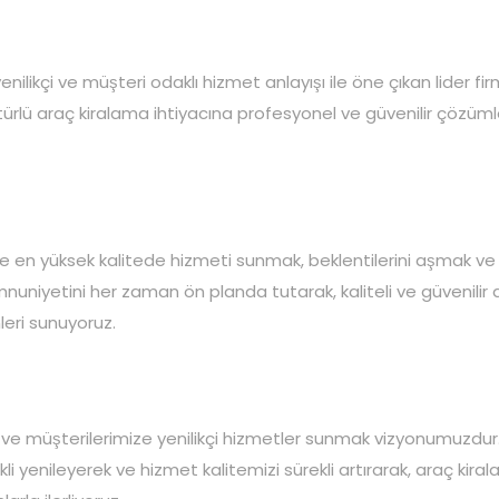
ilikçi ve müşteri odaklı hizmet anlayışı ile öne çıkan lider fi
 türlü araç kiralama ihtiyacına profesyonel ve güvenilir çözüm
e en yüksek kalitede hizmeti sunmak, beklentilerini aşmak v
uniyetini her zaman ön planda tutarak, kaliteli ve güvenilir 
leri sunuyoruz.
 müşterilerimize yenilikçi hizmetler sunmak vizyonumuzdur.
i yenileyerek ve hizmet kalitemizi sürekli artırarak, araç kira