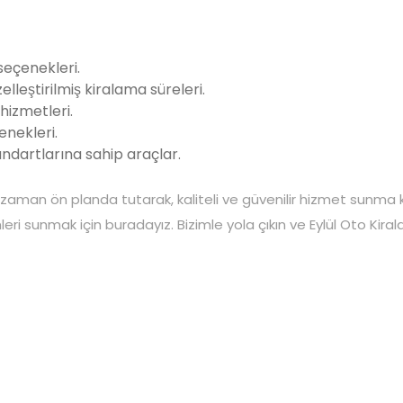
seçenekleri.
elleştirilmiş kiralama süreleri.
 hizmetleri.
enekleri.
ndartlarına sahip araçlar.
 zaman ön planda tutarak, kaliteli ve güvenilir hizmet sunm
mleri sunmak için buradayız. Bizimle yola çıkın ve Eylül Oto Kir