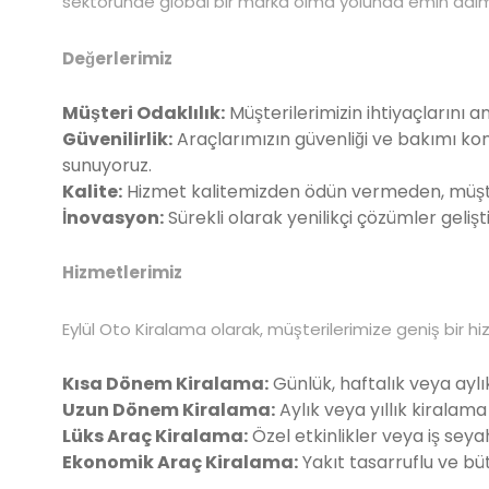
sektöründe global bir marka olma yolunda emin adımlar
Değerlerimiz
Müşteri Odaklılık:
Müşterilerimizin ihtiyaçlarını a
Güvenilirlik:
Araçlarımızın güvenliği ve bakımı ko
sunuyoruz.
Kalite:
Hizmet kalitemizden ödün vermeden, müşter
İnovasyon:
Sürekli olarak yenilikçi çözümler geliş
Hizmetlerimiz
Eylül Oto Kiralama olarak, müşterilerimize geniş bir 
Kısa Dönem Kiralama:
Günlük, haftalık veya aylı
Uzun Dönem Kiralama:
Aylık veya yıllık kiralam
Lüks Araç Kiralama:
Özel etkinlikler veya iş seyaha
Ekonomik Araç Kiralama:
Yakıt tasarruflu ve bü