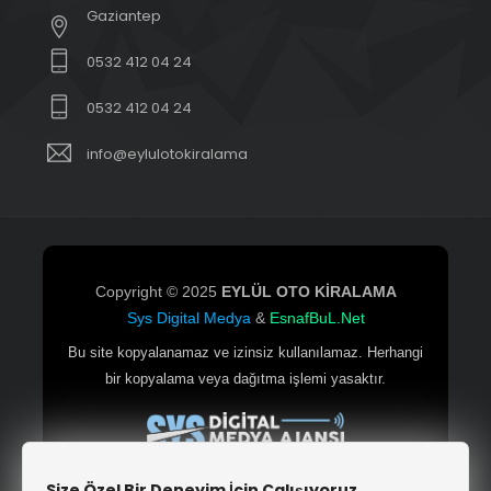
Gaziantep
0532 412 04 24
0532 412 04 24
info@eylulotokiralama
Copyright © 2025
EYLÜL OTO KİRALAMA
Sys Digital Medya
&
EsnafBuL.Net
Bu site kopyalanamaz ve izinsiz kullanılamaz. Herhangi
bir kopyalama veya dağıtma işlemi yasaktır.
Size Özel Bir Deneyim İçin Çalışıyoruz